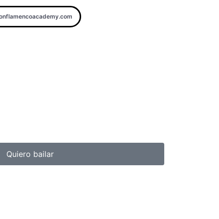
donflamencoacademy.com
Quiero bailar