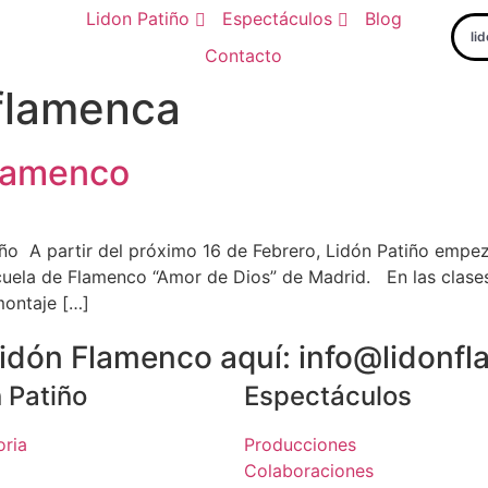
Lidon Patiño
Espectáculos
Blog
li
Contacto
 flamenca
Flamenco
ño A partir del próximo 16 de Febrero, Lidón Patiño empe
scuela de Flamenco “Amor de Dios” de Madrid. En las clases 
montaje […]
 Lidón Flamenco aquí: info@lidon
 Patiño
Espectáculos
oria
Producciones
Colaboraciones